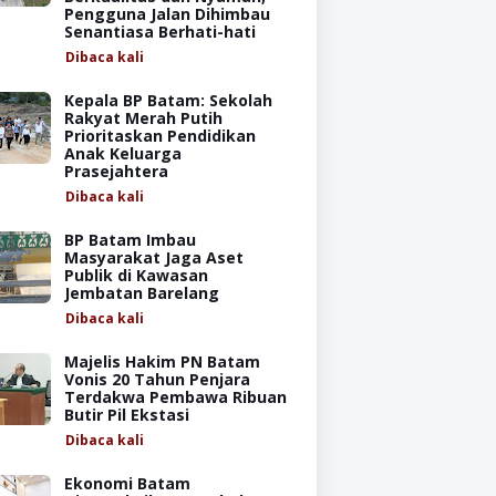
Pengguna Jalan Dihimbau
Senantiasa Berhati-hati
Dibaca
kali
Kepala BP Batam: Sekolah
Rakyat Merah Putih
Prioritaskan Pendidikan
Anak Keluarga
Prasejahtera
Dibaca
kali
BP Batam Imbau
Masyarakat Jaga Aset
Publik di Kawasan
Jembatan Barelang
Dibaca
kali
Majelis Hakim PN Batam
Vonis 20 Tahun Penjara
Terdakwa Pembawa Ribuan
Butir Pil Ekstasi
Dibaca
kali
Ekonomi Batam