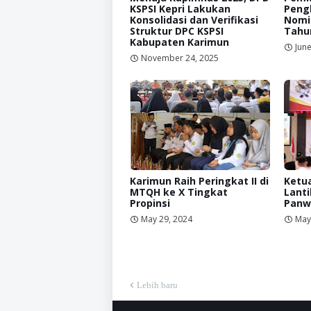
KSPSI Kepri Lakukan
Peng
Konsolidasi dan Verifikasi
Nomin
Struktur DPC KSPSI
Tahu
Kabupaten Karimun
June
November 24, 2025
Karimun Raih Peringkat II di
Ketu
MTQH ke X Tingkat
Lanti
Propinsi
Panw
May 29, 2024
May
Lebih baru