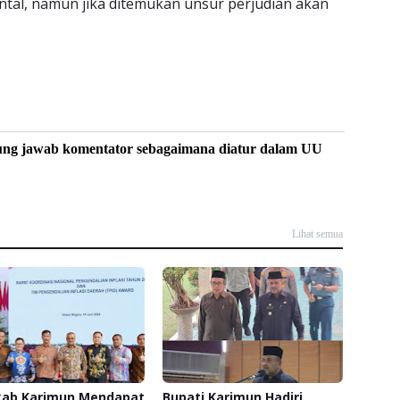
ntal, namun jika ditemukan unsur perjudian akan
ung jawab komentator sebagaimana diatur dalam UU
Lihat semua
ab Karimun Mendapat
Bupati Karimun Hadiri