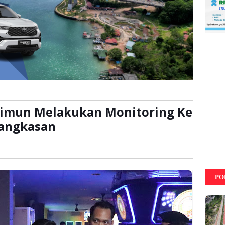
arimun Melakukan Monitoring Ke
tangkasan
ca:
kali
PO