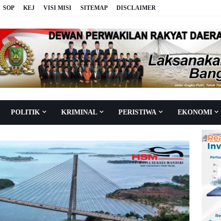
SOP
KEJ
VISI MISI
SITEMAP
DISCLAIMER
POLITIK
KRIMINAL
PERISTIWA
EKONOMI