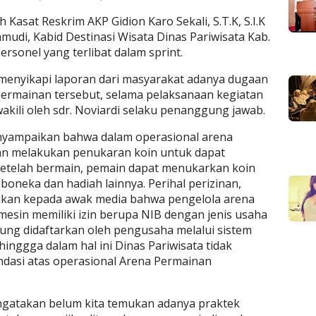
 Kasat Reskrim AKP Gidion Karo Sekali, S.T.K, S.I.K
mudi, Kabid Destinasi Wisata Dinas Pariwisata Kab.
rsonel yang terlibat dalam sprint.
 menyikapi laporan dari masyarakat adanya dugaan
 permainan tersebut, selama pelaksanaan kegiatan
akili oleh sdr. Noviardi selaku penanggung jawab.
nyampaikan bahwa dalam operasional arena
n melakukan penukaran koin untuk dapat
telah bermain, pemain dapat menukarkan koin
oneka dan hadiah lainnya. Perihal perizinan,
ikan kepada awak media bahwa pengelola arena
esin memiliki izin berupa NIB dengan jenis usaha
sung didaftarkan oleh pengusaha melalui sistem
hinggga dalam hal ini Dinas Pariwisata tidak
dasi atas operasional Arena Permainan
ngatakan belum kita temukan adanya praktek