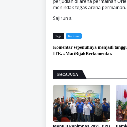
perjudian di arena permainan Orie
menindak tegas arena permainan.
Sajirun s.
Tags:
Karimun
Komentar sepenuhnya menjadi tangg
ITE. #MariBijakBerkomentar.
BACA JUGA
Menuju Rapimnas 2025, DPD
Pemk