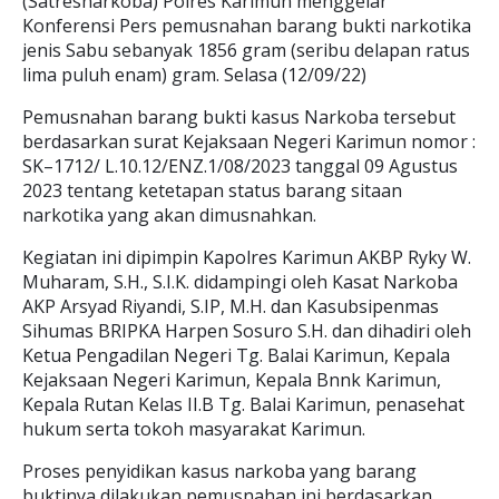
(Satresnarkoba) Polres Karimun menggelar
Konferensi Pers pemusnahan barang bukti narkotika
jenis Sabu sebanyak 1856 gram (seribu delapan ratus
lima puluh enam) gram. Selasa (12/09/22)
Pemusnahan barang bukti kasus Narkoba tersebut
berdasarkan surat Kejaksaan Negeri Karimun nomor :
SK–1712/ L.10.12/ENZ.1/08/2023 tanggal 09 Agustus
2023 tentang ketetapan status barang sitaan
narkotika yang akan dimusnahkan.
Kegiatan ini dipimpin Kapolres Karimun AKBP Ryky W.
Muharam, S.H., S.I.K. didampingi oleh Kasat Narkoba
AKP Arsyad Riyandi, S.IP, M.H. dan Kasubsipenmas
Sihumas BRIPKA Harpen Sosuro S.H. dan dihadiri oleh
Ketua Pengadilan Negeri Tg. Balai Karimun, Kepala
Kejaksaan Negeri Karimun, Kepala Bnnk Karimun,
Kepala Rutan Kelas II.B Tg. Balai Karimun, penasehat
hukum serta tokoh masyarakat Karimun.
Proses penyidikan kasus narkoba yang barang
buktinya dilakukan pemusnahan ini berdasarkan