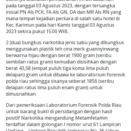
pada tanggal 03 Agustus 2023, dengan tersangka
inisial PN Als PCK, FA Als GN, DA dan MR Als RN yang
mana tempat kejadian perkara di salah satu hotel di
Kec. Karimun pada hari Kamis tanggal 03 Agustus
2023 sekira pukul 15.00 WIB.
2 (dua) bungkus narkotika jenis sabu yang dibungkus
menggunakan plastik teh cina merk guannyinwang
berwarna hijau dengan berat 1900 gram (seribu
sembilan ratus gram) kemudian disisihkan dengan
berat 43,58 (empat puluh tiga koma lima puluh
delapan) gram untuk dibawa ke laboratorium forensik
polda riau sehingga sisanya seberat 1856 (seribu
delapan ratus lima puluh enam gram) untuk
dimusnahkan.
Dari pemeriksaan Laboratorium Forensik Polda Riau
untuk barang bukti di persidangan dengan hasil
positif Narkotika mengandung Metamfetamin
terdaftar dalam golongan I nomor urut 61 Lampiran
Undang – Undang Republik Indonesia No. 35 tahun