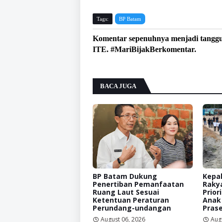
Tags:
BP Batam
Komentar sepenuhnya menjadi tangg
ITE. #MariBijakBerkomentar.
BACA JUGA
BP Batam Dukung
Kepal
Penertiban Pemanfaatan
Raky
Ruang Laut Sesuai
Prior
Ketentuan Peraturan
Anak
Perundang-undangan
Prase
August 06, 2026
Aug