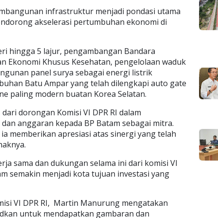
mbangunan infrastruktur menjadi pondasi utama
endorong akselerasi pertumbuhan ekonomi di
eri hingga 5 lajur, pengambangan Bandara
an Ekonomi Khusus Kesehatan, pengelolaan waduk
gunan panel surya sebagai energi listrik
abuhan Batu Ampar yang telah dilengkapi auto gate
ane paling modern buatan Korea Selatan.
s dari dorongan Komisi VI DPR RI dalam
dan anggaran kepada BP Batam sebagai mitra.
ia memberikan apresiasi atas sinergi yang telah
haknya.
rja sama dan dukungan selama ini dari komisi VI
m semakin menjadi kota tujuan investasi yang
isi VI DPR RI, Martin Manurung mengatakan
sudkan untuk mendapatkan gambaran dan