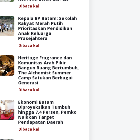
Dibaca
kali
Kepala BP Batam: Sekolah
Rakyat Merah Putih
Prioritaskan Pendidikan
Anak Keluarga
Prasejahtera
Dibaca
kali
Heritage Fragrance dan
Komunitas Arah Pikir
Bangun Ruang Bertumbuh,
The Alchemist Summer
Camp Satukan Berbagai
Generasi
Dibaca
kali
Ekonomi Batam
Diproyeksikan Tumbuh
hingga 7,4 Persen, Pemko
Naikkan Target
Pendapatan Daerah
Dibaca
kali