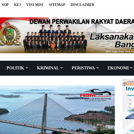
SOP
KEJ
VISI MISI
SITEMAP
DISCLAIMER
POLITIK
KRIMINAL
PERISTIWA
EKONOMI