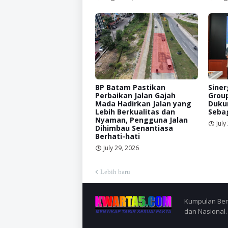
BP Batam Pastikan
Siner
Perbaikan Jalan Gajah
Grou
Mada Hadirkan Jalan yang
Duku
Lebih Berkualitas dan
Sebag
Nyaman, Pengguna Jalan
July
Dihimbau Senantiasa
Berhati-hati
July 29, 2026
Lebih baru
Kumpulan Berit
dan Nasional.