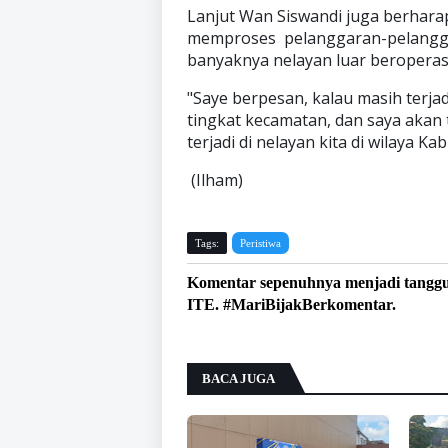
Lanjut Wan Siswandi juga berharap
memproses pelanggaran-pelanggaran
banyaknya nelayan luar beroperasi
"Saye berpesan, kalau masih terjadi
tingkat kecamatan, dan saya aka
terjadi di nelayan kita di wilaya 
(Ilham)
Tags:
Peristiwa
Komentar sepenuhnya menjadi tangg
ITE. #MariBijakBerkomentar.
BACA JUGA