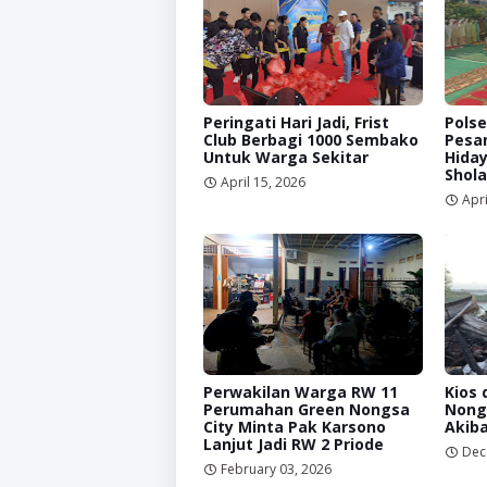
Peringati Hari Jadi, Frist
Pols
Club Berbagi 1000 Sembako
Pesa
Untuk Warga Sekitar
Hida
Shola
April 15, 2026
Apri
Perwakilan Warga RW 11
Kios 
Perumahan Green Nongsa
Nong
City Minta Pak Karsono
Akiba
Lanjut Jadi RW 2 Priode
Dec
February 03, 2026