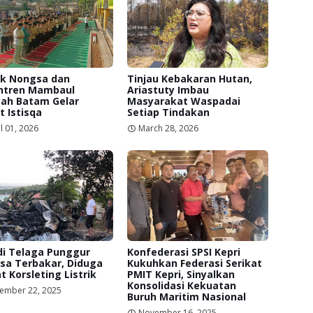
ek Nongsa dan
Tinjau Kebakaran Hutan,
ntren Mambaul
Ariastuty Imbau
yah Batam Gelar
Masyarakat Waspadai
t Istisqa
Setiap Tindakan
l 01, 2026
March 28, 2026
di Telaga Punggur
Konfederasi SPSI Kepri
sa Terbakar, Diduga
Kukuhkan Federasi Serikat
t Korsleting Listrik
PMIT Kepri, Sinyalkan
Konsolidasi Kekuatan
ember 22, 2025
Buruh Maritim Nasional
November 16, 2025