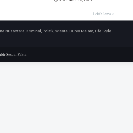
Lebih lama
a Nusantara, Kriminal, Politik, Wisata, Dunia Malam, Life Style
r Sesuai Fakta.