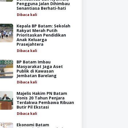
Pengguna Jalan Dihimbau
Senantiasa Berhati-hati
Dibaca
kali
Kepala BP Batam: Sekolah
Rakyat Merah Putih
Prioritaskan Pendidikan
Anak Keluarga
Prasejahtera
Dibaca
kali
BP Batam Imbau
Masyarakat Jaga Aset
Publik di Kawasan
Jembatan Barelang
Dibaca
kali
Majelis Hakim PN Batam
Vonis 20 Tahun Penjara
Terdakwa Pembawa Ribuan
Butir Pil Ekstasi
Dibaca
kali
Ekonomi Batam