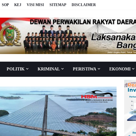
SOP
KEJ
VISI MISI
SITEMAP
DISCLAIMER
POLITIK
KRIMINAL
PERISTIWA
EKONOMI