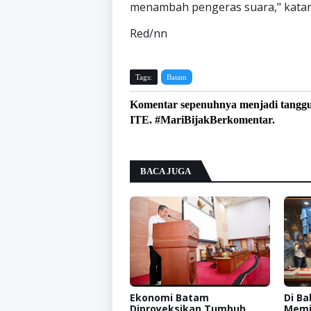
menambah pengeras suara," katan
Red/nn
Tags:
Batam
Komentar sepenuhnya menjadi tangg
ITE. #MariBijakBerkomentar.
BACA JUGA
Ekonomi Batam
Di Ba
Diproyeksikan Tumbuh
Memi