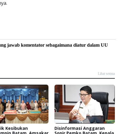
ya.
ung jawab komentator sebagaimana diatur dalam UU
Lihat semua
lik Kesibukan
Disinformasi Anggaran
mpin Batam, Amsakar
Sopir Pemko Batam, Kepala