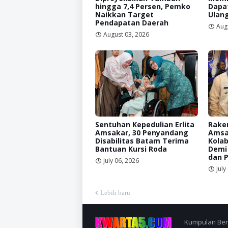
hingga 7,4 Persen, Pemko
Dapat
Naikkan Target
Ulan
Pendapatan Daerah
Aug
August 03, 2026
Sentuhan Kepedulian Erlita
Raker
Amsakar, 30 Penyandang
Amsa
Disabilitas Batam Terima
Kolab
Bantuan Kursi Roda
Demi
dan 
July 06, 2026
July
Lebih baru
Kumpulan Berit