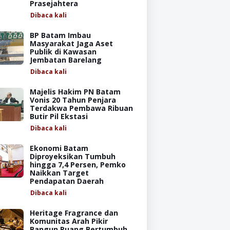
Prasejahtera
Dibaca
kali
BP Batam Imbau
Masyarakat Jaga Aset
Publik di Kawasan
Jembatan Barelang
Dibaca
kali
Majelis Hakim PN Batam
Vonis 20 Tahun Penjara
Terdakwa Pembawa Ribuan
Butir Pil Ekstasi
Dibaca
kali
Ekonomi Batam
Diproyeksikan Tumbuh
hingga 7,4 Persen, Pemko
Naikkan Target
Pendapatan Daerah
Dibaca
kali
Heritage Fragrance dan
Komunitas Arah Pikir
Bangun Ruang Bertumbuh,