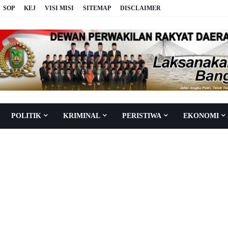
SOP
KEJ
VISI MISI
SITEMAP
DISCLAIMER
POLITIK
KRIMINAL
PERISTIWA
EKONOMI