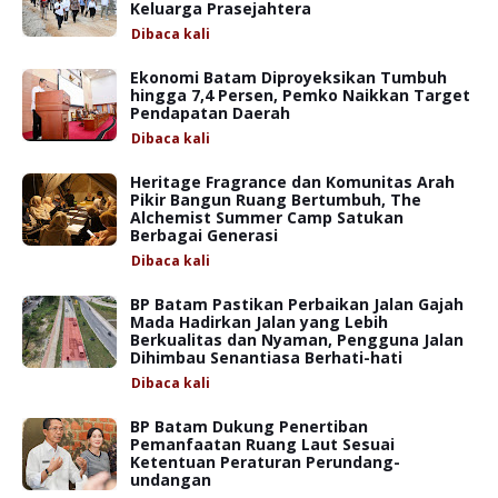
Keluarga Prasejahtera
Dibaca
kali
Ekonomi Batam Diproyeksikan Tumbuh
hingga 7,4 Persen, Pemko Naikkan Target
Pendapatan Daerah
Dibaca
kali
Heritage Fragrance dan Komunitas Arah
Pikir Bangun Ruang Bertumbuh, The
Alchemist Summer Camp Satukan
Berbagai Generasi
Dibaca
kali
BP Batam Pastikan Perbaikan Jalan Gajah
Mada Hadirkan Jalan yang Lebih
Berkualitas dan Nyaman, Pengguna Jalan
Dihimbau Senantiasa Berhati-hati
Dibaca
kali
BP Batam Dukung Penertiban
Pemanfaatan Ruang Laut Sesuai
Ketentuan Peraturan Perundang-
undangan