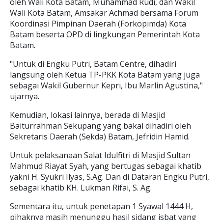
oleh Wali Kota Batam, Muhammad Rudi, dan Wakil
Wali Kota Batam, Amsakar Achmad bersama Forum
Koordinasi Pimpinan Daerah (Forkopimda) Kota
Batam beserta OPD di lingkungan Pemerintah Kota
Batam.
"Untuk di Engku Putri, Batam Centre, dihadiri
langsung oleh Ketua TP-PKK Kota Batam yang juga
sebagai Wakil Gubernur Kepri, Ibu Marlin Agustina,"
ujarnya.
Kemudian, lokasi lainnya, berada di Masjid
Baiturrahman Sekupang yang bakal dihadiri oleh
Sekretaris Daerah (Sekda) Batam, Jefridin Hamid.
Untuk pelaksanaan Salat Idulfitri di Masjid Sultan
Mahmud Riayat Syah, yang bertugas sebagai khatib
yakni H. Syukri Ilyas, S.Ag. Dan di Dataran Engku Putri,
sebagai khatib KH. Lukman Rifai, S. Ag.
Sementara itu, untuk penetapan 1 Syawal 1444 H,
pihaknya masih menunggu hasil sidang isbat yang