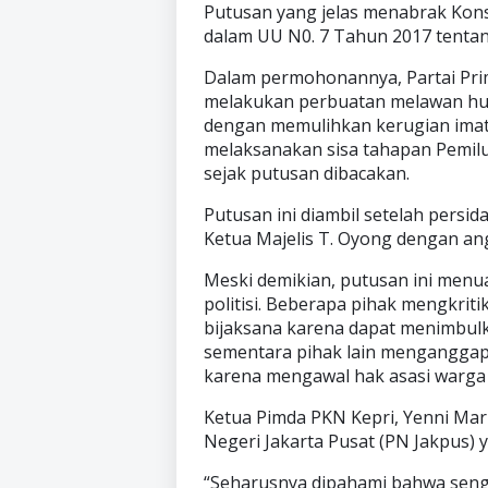
Putusan yang jelas menabrak Kons
dalam UU N0. 7 Tahun 2017 tentan
Dalam permohonannya, Partai Pr
melakukan perbuatan melawan h
dengan memulihkan kerugian imate
melaksanakan sisa tahapan Pemilu 
sejak putusan dibacakan.
Putusan ini diambil setelah persid
Ketua Majelis T. Oyong dengan an
Meski demikian, putusan ini menu
politisi. Beberapa pihak mengkriti
bijaksana karena dapat menimbulk
sementara pihak lain menganggap
karena mengawal hak asasi warga
Ketua Pimda PKN Kepri, Yenni Mar
Negeri Jakarta Pusat (PN Jakpus) 
“Seharusnya dipahami bahwa sengke