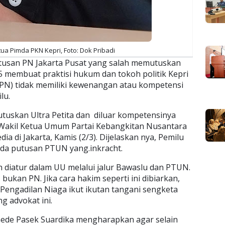
tua Pimda PKN Kepri, Foto: Dok Pribadi
tusan PN Jakarta Pusat yang salah memutuskan
5 membuat praktisi hukum dan tokoh politik Kepri
 (PN) tidak memiliki kewenangan atau kompetensi
lu.
utuskan Ultra Petita dan diluar kompetensinya
a Wakil Ketua Umum Partai Kebangkitan Nusantara
 di Jakarta, Kamis (2/3). Dijelaskan nya, Pemilu
ada putusan PTUN yang.inkracht.
diatur dalam UU melalui jalur Bawaslu dan PTUN.
bukan PN. Jika cara hakim seperti ini dibiarkan,
 Pengadilan Niaga ikut ikutan tangani sengketa
ng advokat ini.
ede Pasek Suardika mengharapkan agar selain