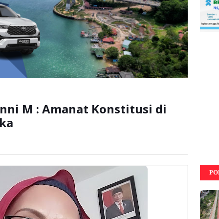
nni M : Amanat Konstitusi di
uka
:
kali
PO