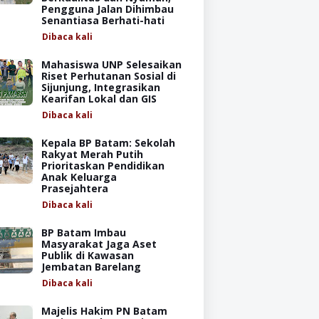
Pengguna Jalan Dihimbau
Senantiasa Berhati-hati
Dibaca
kali
Mahasiswa UNP Selesaikan
Riset Perhutanan Sosial di
Sijunjung, Integrasikan
Kearifan Lokal dan GIS
Dibaca
kali
Kepala BP Batam: Sekolah
Rakyat Merah Putih
Prioritaskan Pendidikan
Anak Keluarga
Prasejahtera
Dibaca
kali
BP Batam Imbau
Masyarakat Jaga Aset
Publik di Kawasan
Jembatan Barelang
Dibaca
kali
Majelis Hakim PN Batam