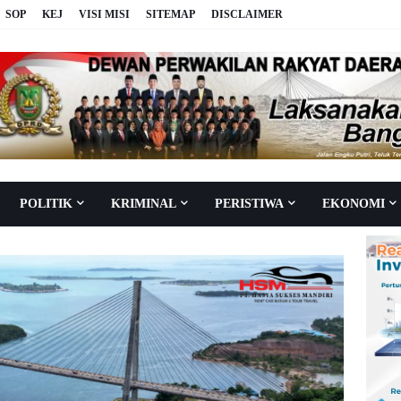
SOP
KEJ
VISI MISI
SITEMAP
DISCLAIMER
POLITIK
KRIMINAL
PERISTIWA
EKONOMI