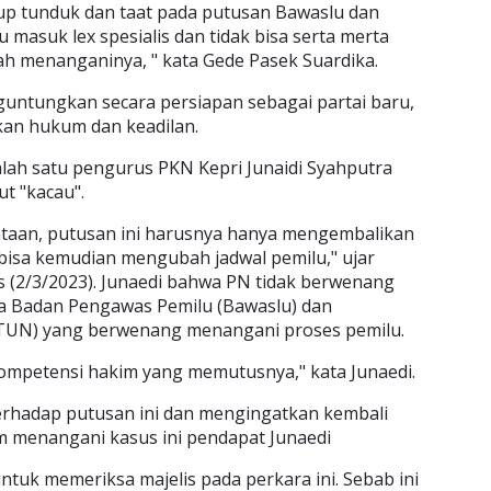
up tunduk dan taat pada putusan Bawaslu dan
 masuk lex spesialis dan tidak bisa serta merta
dah menanganinya, " kata Gede Pasek Suardika.
guntungkan secara persiapan sebagai partai baru,
an hukum dan keadilan.
alah satu pengurus PKN Kepri Junaidi Syahputra
t "kacau".
dataan, putusan ini harusnya hanya mengembalikan
isa kemudian mengubah jadwal pemilu," ujar
is (2/3/2023). Junaedi bahwa PN tidak berwenang
a Badan Pengawas Pemilu (Bawaslu) dan
TUN) yang berwenang menangani proses pemilu.
kompetensi hakim yang memutusnya," kata Junaedi.
rhadap putusan ini dan mengingatkan kembali
m menangani kasus ini pendapat Junaedi
untuk memeriksa majelis pada perkara ini. Sebab ini