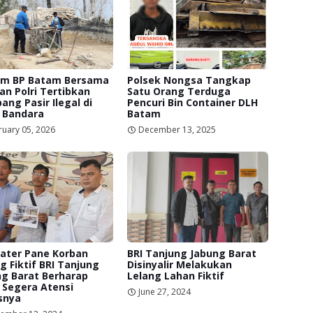
am BP Batam Bersama
Polsek Nongsa Tangkap
an Polri Tertibkan
Satu Orang Terduga
ng Pasir Ilegal di
Pencuri Bin Container DLH
 Bandara
Batam
ruary 05, 2026
December 13, 2025
ater Pane Korban
BRI Tanjung Jabung Barat
g Fiktif BRI Tanjung
Disinyalir Melakukan
g Barat Berharap
Lelang Lahan Fiktif
i Segera Atensi
June 27, 2024
snya