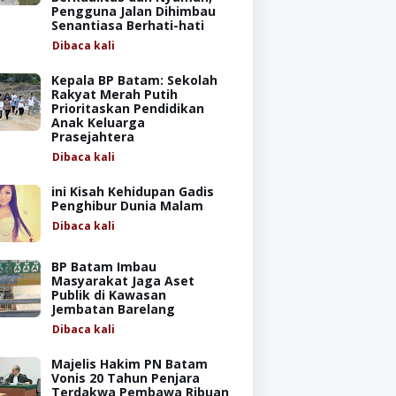
Pengguna Jalan Dihimbau
Senantiasa Berhati-hati
Dibaca
kali
Kepala BP Batam: Sekolah
Rakyat Merah Putih
Prioritaskan Pendidikan
Anak Keluarga
Prasejahtera
Dibaca
kali
ini Kisah Kehidupan Gadis
Penghibur Dunia Malam
Dibaca
kali
BP Batam Imbau
Masyarakat Jaga Aset
Publik di Kawasan
Jembatan Barelang
Dibaca
kali
Majelis Hakim PN Batam
Vonis 20 Tahun Penjara
Terdakwa Pembawa Ribuan