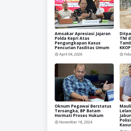
Amsakar Apresiasi Jajaran
Ditp
Polda Kepri Atas
TNI d
Pengungkapan Kasus
Tamba
Pencurian Fasilitas Umum
KKOP
April 04, 2026
Feb
Oknum Pegawai Berstatus
Mauli
Tersangka, BP Batam
Lelan
Hormati Proses Hukum
Jabun
Polis
November 18, 2024
Kasu