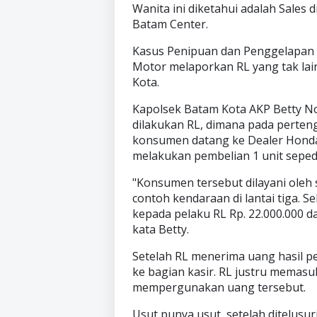
Wanita ini diketahui adalah Sales
Batam Center.
Kasus Penipuan dan Penggelapan i
Motor melaporkan RL yang tak lain
Kota.
Kapolsek Batam Kota AKP Betty No
dilakukan RL, dimana pada perten
konsumen datang ke Dealer Honda
melakukan pembelian 1 unit seped
"Konsumen tersebut dilayani oleh 
contoh kendaraan di lantai tiga.
kepada pelaku RL Rp. 22.000.000 
kata Betty.
Setelah RL menerima uang hasil p
ke bagian kasir. RL justru memasu
mempergunakan uang tersebut.
Usut punya usut, setelah ditelusu