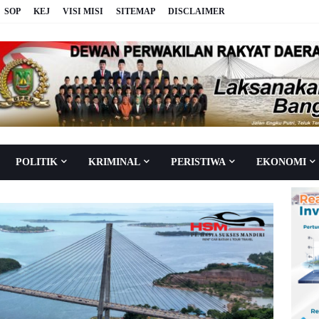
SOP
KEJ
VISI MISI
SITEMAP
DISCLAIMER
POLITIK
KRIMINAL
PERISTIWA
EKONOMI