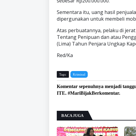
sebesar Rp200.000.000.
Sementara itu, uang hasil penjua
dipergunakan untuk membeli mobil
Atas perbuatannya, pelaku di jerat
Tentang Penipuan dan atau Pengg
(Lima) Tahun Penjara Ungkap Kap
Red/Ka
Tags:
Kriminal
Komentar sepenuhnya menjadi tangg
ITE. #MariBijakBerkomentar.
BACA JUGA