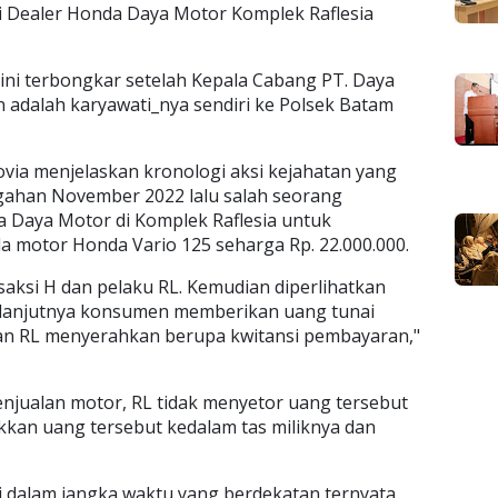
 di Dealer Honda Daya Motor Komplek Raflesia
ni terbongkar setelah Kepala Cabang PT. Daya
 adalah karyawati_nya sendiri ke Polsek Batam
via menjelaskan kronologi aksi kejahatan yang
gahan November 2022 lalu salah seorang
 Daya Motor di Komplek Raflesia untuk
a motor Honda Vario 125 seharga Rp. 22.000.000.
saksi H dan pelaku RL. Kemudian diperlihatkan
 Selanjutnya konsumen memberikan uang tunai
dan RL menyerahkan berupa kwitansi pembayaran,"
enjualan motor, RL tidak menyetor uang tersebut
kkan uang tersebut kedalam tas miliknya dan
ri dalam jangka waktu yang berdekatan ternyata