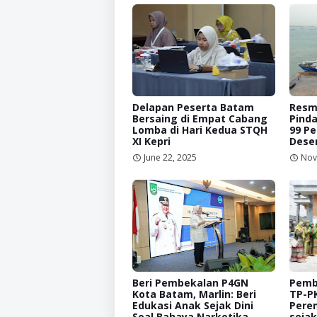
Delapan Peserta Batam
Resmi
Bersaing di Empat Cabang
Pinda
Lomba di Hari Kedua STQH
99 Pe
XI Kepri
Dese
June 22, 2025
Nov
Beri Pembekalan P4GN
Pemb
Kota Batam, Marlin: Beri
TP-PK
Edukasi Anak Sejak Dini
Pere
Soal Bahaya Narkotika
sejak