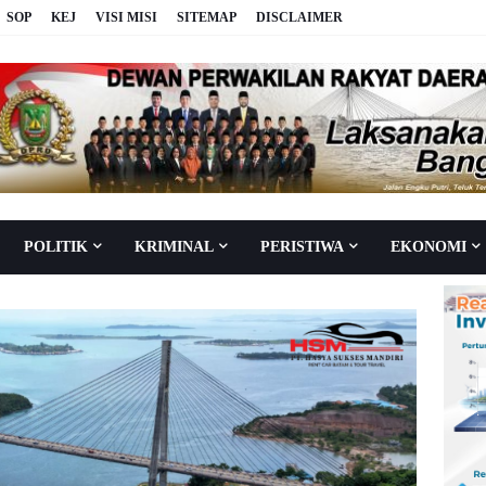
SOP
KEJ
VISI MISI
SITEMAP
DISCLAIMER
POLITIK
KRIMINAL
PERISTIWA
EKONOMI