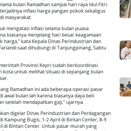
lama bulan Ramadhan sampai hari raya Idul Fitri.
terjadinya inflasi harga pangan pokok sekaligus
 di masyarakat.
k mengatasi inflasi selama bulan puasa
arena biasanya menjelang hari besar keagamaan
lak harga," kata Kepala Dinas Perindustrian dan
Fariandi saat dihubungi di Tanjungpinang, Sabtu
erintah Provinsi Kepri sudah berkoordinasi
kota untuk melihat situasi di sepanjang bulan
sar.
njang Ramadhan ini ada beberapa operasi pasar
 di awal bulan lah karena biasanya daya beli
n setelah mendapatkan gaji," ujarnya.
kan digelar Dinas Perindustrian dan Perdagangan
di Kampung Bugis, 1-2 April di Bintan Center, 8-9
ril di Bintan Center. Untuk pasar murah yang