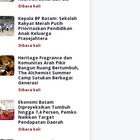
Dibaca
kali
Kepala BP Batam: Sekolah
Rakyat Merah Putih
Prioritaskan Pendidikan
Anak Keluarga
Prasejahtera
Dibaca
kali
Heritage Fragrance dan
Komunitas Arah Pikir
Bangun Ruang Bertumbuh,
The Alchemist Summer
Camp Satukan Berbagai
Generasi
Dibaca
kali
Ekonomi Batam
Diproyeksikan Tumbuh
hingga 7,4 Persen, Pemko
Naikkan Target
Pendapatan Daerah
Dibaca
kali