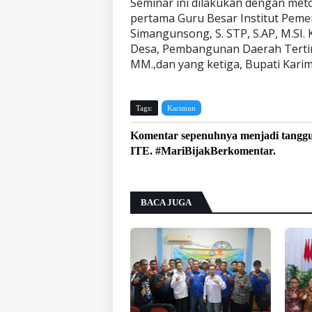
Seminar ini dilakukan dengan me
pertama Guru Besar Institut Peme
Simangunsong, S. STP, S.AP, M.SI.
Desa, Pembangunan Daerah Terting
MM.,dan yang ketiga, Bupati Karimun
Tags:
Karimun
Komentar sepenuhnya menjadi tangg
ITE. #MariBijakBerkomentar.
BACA JUGA