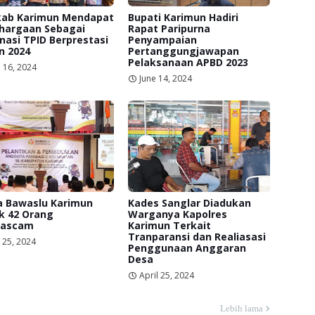
ab Karimun Mendapat
Bupati Karimun Hadiri
hargaan Sebagai
Rapat Paripurna
asi TPID Berprestasi
Penyampaian
n 2024
Pertanggungjawapan
Pelaksanaan APBD 2023
 16, 2024
June 14, 2024
a Bawaslu Karimun
Kades Sanglar Diadukan
k 42 Orang
Warganya Kapolres
ascam
Karimun Terkait
Tranparansi dan Realiasasi
 25, 2024
Penggunaan Anggaran
Desa
April 25, 2024
Lebih lama