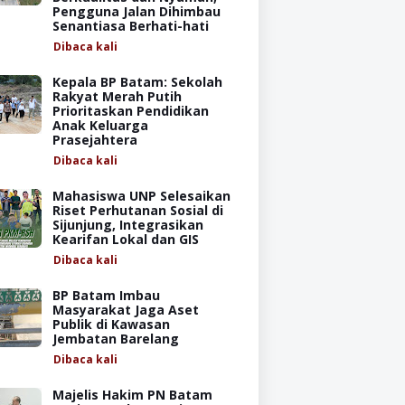
Pengguna Jalan Dihimbau
Senantiasa Berhati-hati
Dibaca
kali
Kepala BP Batam: Sekolah
Rakyat Merah Putih
Prioritaskan Pendidikan
Anak Keluarga
Prasejahtera
Dibaca
kali
Mahasiswa UNP Selesaikan
Riset Perhutanan Sosial di
Sijunjung, Integrasikan
Kearifan Lokal dan GIS
Dibaca
kali
BP Batam Imbau
Masyarakat Jaga Aset
Publik di Kawasan
Jembatan Barelang
Dibaca
kali
Majelis Hakim PN Batam