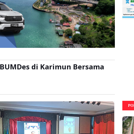
 BUMDes di Karimun Bersama
ca:
kali
PO