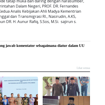
tode tatap muka dan daring dengan narasumber,
rintahan Dalam Negeri, PROF. DR. Fernandes
 Kedua Analis Kebijakan Ahli Madya Kementrian
gal dan Transmigrasi RI., Nasirudin, A.KS,
 DR. H. Aunur Rafiq, S.Sos, M.Si. sajirun s.
ung jawab komentator sebagaimana diatur dalam UU
Lihat semua