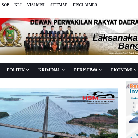
SOP
KEJ
VISI MISI
SITEMAP
DISCLAIMER
POLITIK
KRIMINAL
PERISTIWA
EKONOMI