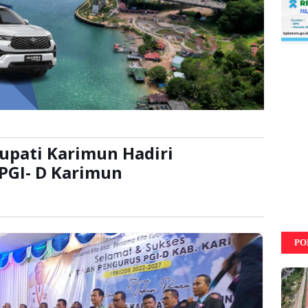
upati Karimun Hadiri
PGI- D Karimun
ca:
kali
PO