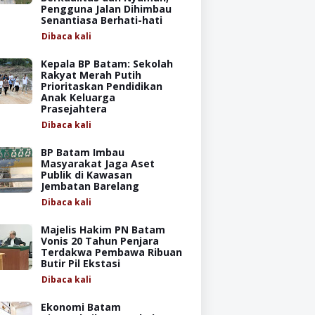
Pengguna Jalan Dihimbau
Senantiasa Berhati-hati
Dibaca
kali
Kepala BP Batam: Sekolah
Rakyat Merah Putih
Prioritaskan Pendidikan
Anak Keluarga
Prasejahtera
Dibaca
kali
BP Batam Imbau
Masyarakat Jaga Aset
Publik di Kawasan
Jembatan Barelang
Dibaca
kali
Majelis Hakim PN Batam
Vonis 20 Tahun Penjara
Terdakwa Pembawa Ribuan
Butir Pil Ekstasi
Dibaca
kali
Ekonomi Batam