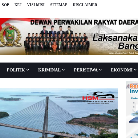
SOP
KEJ
VISI MISI
SITEMAP
DISCLAIMER
POLITIK
KRIMINAL
PERISTIWA
EKONOMI