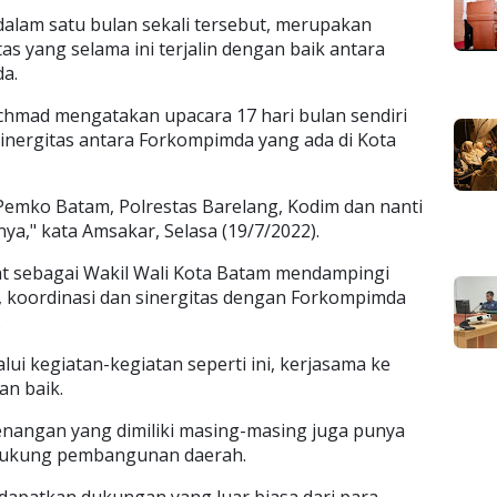
dalam satu bulan sekali tersebut, merupakan
tas yang selama ini terjalin dengan baik antara
a.
chmad mengatakan upacara 17 hari bulan sendiri
sinergitas antara Forkompimda yang ada di Kota
i Pemko Batam, Polrestas Barelang, Kodim dan nanti
nya," kata Amsakar, Selasa (19/7/2022).
 sebagai Wakil Wali Kota Batam mendampingi
 koordinasi dan sinergitas dengan Forkompimda
.
ui kegiatan-kegiatan seperti ini, kerjasama ke
an baik.
angan yang dimiliki masing-masing juga punya
dukung pembangunan daerah.
endapatkan dukungan yang luar biasa dari para