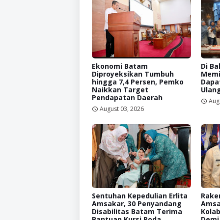
Ekonomi Batam
Di Ba
Diproyeksikan Tumbuh
Memi
hingga 7,4 Persen, Pemko
Dapat
Naikkan Target
Ulan
Pendapatan Daerah
Aug
August 03, 2026
Sentuhan Kepedulian Erlita
Raker
Amsakar, 30 Penyandang
Amsa
Disabilitas Batam Terima
Kolab
Bantuan Kursi Roda
Demi