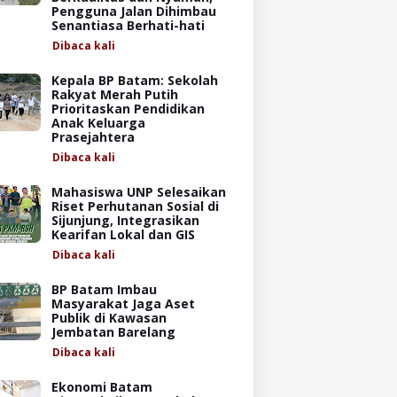
Pengguna Jalan Dihimbau
Senantiasa Berhati-hati
Dibaca
kali
Kepala BP Batam: Sekolah
Rakyat Merah Putih
Prioritaskan Pendidikan
Anak Keluarga
Prasejahtera
Dibaca
kali
Mahasiswa UNP Selesaikan
Riset Perhutanan Sosial di
Sijunjung, Integrasikan
Kearifan Lokal dan GIS
Dibaca
kali
BP Batam Imbau
Masyarakat Jaga Aset
Publik di Kawasan
Jembatan Barelang
Dibaca
kali
Ekonomi Batam