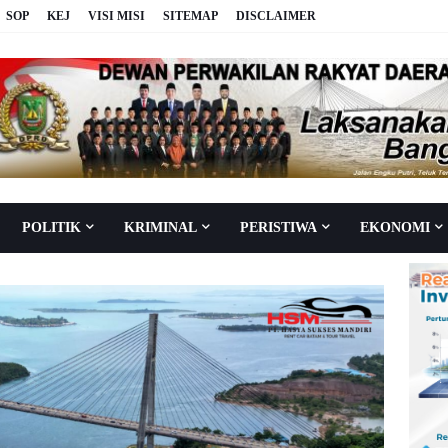
SOP
KEJ
VISI MISI
SITEMAP
DISCLAIMER
POLITIK
KRIMINAL
PERISTIWA
EKONOMI