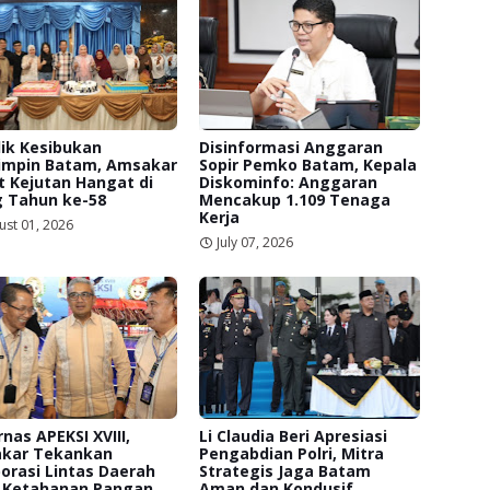
lik Kesibukan
Disinformasi Anggaran
mpin Batam, Amsakar
Sopir Pemko Batam, Kepala
 Kejutan Hangat di
Diskominfo: Anggaran
g Tahun ke-58
Mencakup 1.109 Tenaga
Kerja
ust 01, 2026
July 07, 2026
nas APEKSI XVIII,
Li Claudia Beri Apresiasi
kar Tekankan
Pengabdian Polri, Mitra
orasi Lintas Daerah
Strategis Jaga Batam
 Ketahanan Pangan
Aman dan Kondusif