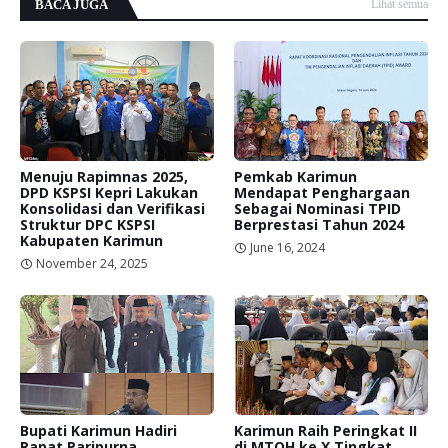
BACA JUGA
Lihat semua
Menuju Rapimnas 2025,
Pemkab Karimun
DPD KSPSI Kepri Lakukan
Mendapat Penghargaan
Konsolidasi dan Verifikasi
Sebagai Nominasi TPID
Struktur DPC KSPSI
Berprestasi Tahun 2024
Kabupaten Karimun
June 16, 2024
November 24, 2025
Bupati Karimun Hadiri
Karimun Raih Peringkat II
Rapat Paripurna
di MTQH ke X Tingkat