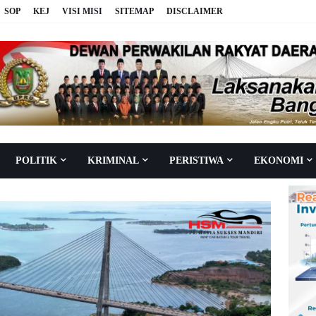
SOP
KEJ
VISI MISI
SITEMAP
DISCLAIMER
POLITIK
KRIMINAL
PERISTIWA
EKONOMI