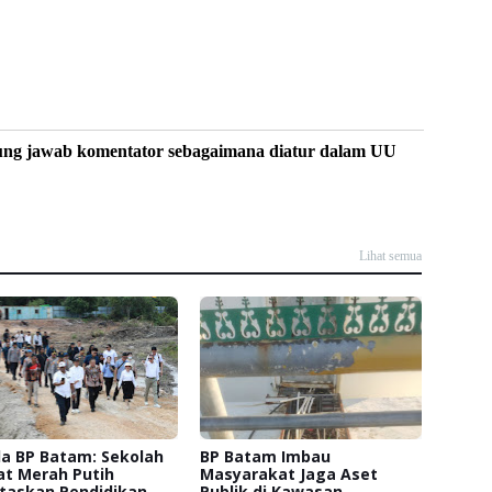
ung jawab komentator sebagaimana diatur dalam UU
Lihat semua
a BP Batam: Sekolah
BP Batam Imbau
at Merah Putih
Masyarakat Jaga Aset
itaskan Pendidikan
Publik di Kawasan