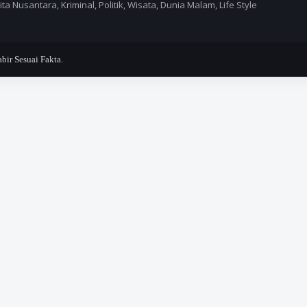
a Nusantara, Kriminal, Politik, Wisata, Dunia Malam, Life Style
r Sesuai Fakta.