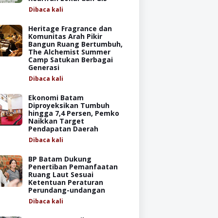
Dibaca
kali
Heritage Fragrance dan
Komunitas Arah Pikir
Bangun Ruang Bertumbuh,
The Alchemist Summer
Camp Satukan Berbagai
Generasi
Dibaca
kali
Ekonomi Batam
Diproyeksikan Tumbuh
hingga 7,4 Persen, Pemko
Naikkan Target
Pendapatan Daerah
Dibaca
kali
BP Batam Dukung
Penertiban Pemanfaatan
Ruang Laut Sesuai
Ketentuan Peraturan
Perundang-undangan
Dibaca
kali