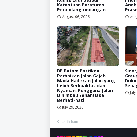
Ketentuan Peraturan
Anak
Perundang-undangan
Prase
August 06, 2026
Aug
BP Batam Pastikan
Siner
Perbaikan Jalan Gajah
Grou
Mada Hadirkan Jalan yang
Duku
Lebih Berkualitas dan
Sebag
Nyaman, Pengguna Jalan
July
Dihimbau Senantiasa
Berhati-hati
July 29, 2026
Lebih baru