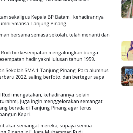
Batam sekaligus Kepala BP Batam, kehadirannya
lumni Smansa Tanjung Pinang.
an bersama semasa sekolah, telah menanti dan
 Rudi berkesempatan mengalungkan bunga
sempatan hadir yakni lulusan tahun 1959.
gan Sekolah SMA 1 Tanjung Pinang. Para alumnus
erbaru 2022, saling berfoto, dan bertegur sapa
Rudi mengatakan, kehadirannya selain
aturahmi, juga ingin menggelorakan semangat
ang berada di Tanjung Pinang agar terus
bangun Kepri.
membakar semangat mereka, supaya semua
g Pinang ini", kata Muhammad Rudi.