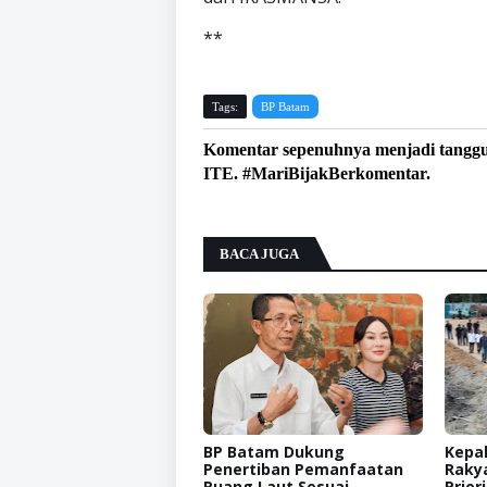
**
Tags:
BP Batam
Komentar sepenuhnya menjadi tangg
ITE. #MariBijakBerkomentar.
BACA JUGA
BP Batam Dukung
Kepal
Penertiban Pemanfaatan
Raky
Ruang Laut Sesuai
Prior