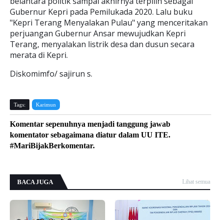
belantara politik sampai akhirnya terpilih sebagai
Gubernur Kepri pada Pemilukada 2020. Lalu buku
"Kepri Terang Menyalakan Pulau" yang menceritakan
perjuangan Gubernur Ansar mewujudkan Kepri
Terang, menyalakan listrik desa dan dusun secara
merata di Kepri.
Diskomimfo/ sajirun s.
Tags:
Karimun
Komentar sepenuhnya menjadi tanggung jawab
komentator sebagaimana diatur dalam UU ITE.
#MariBijakBerkomentar.
BACA JUGA
Lihat semua