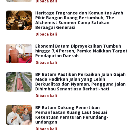
Dibaca
kali
Heritage Fragrance dan Komunitas Arah
Pikir Bangun Ruang Bertumbuh, The
Alchemist Summer Camp Satukan
Berbagai Generasi
Dibaca
kali
Ekonomi Batam Diproyeksikan Tumbuh
hingga 7,4 Persen, Pemko Naikkan Target
Pendapatan Daerah
Dibaca
kali
BP Batam Pastikan Perbaikan Jalan Gajah
Mada Hadirkan Jalan yang Lebih
Berkualitas dan Nyaman, Pengguna Jalan
Dihimbau Senantiasa Berhati-hati
Dibaca
kali
BP Batam Dukung Penertiban
Pemanfaatan Ruang Laut Sesuai
Ketentuan Peraturan Perundang-
undangan
Dibaca
kali