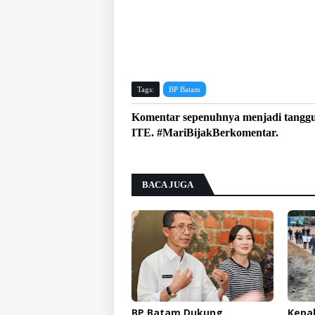
Tags:
BP Batam
Komentar sepenuhnya menjadi tangg
ITE. #MariBijakBerkomentar.
BACA JUGA
BP Batam Dukung
Kepal