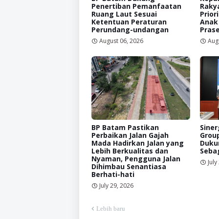
Penertiban Pemanfaatan
Raky
Ruang Laut Sesuai
Prior
Ketentuan Peraturan
Anak
Perundang-undangan
Prase
August 06, 2026
Aug
BP Batam Pastikan
Siner
Perbaikan Jalan Gajah
Grou
Mada Hadirkan Jalan yang
Duku
Lebih Berkualitas dan
Sebag
Nyaman, Pengguna Jalan
July
Dihimbau Senantiasa
Berhati-hati
July 29, 2026
Lebih baru