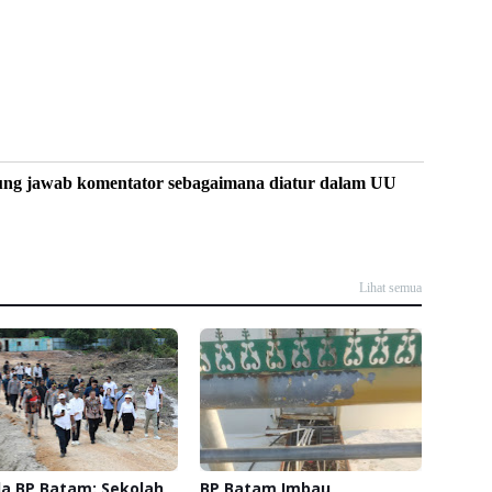
ung jawab komentator sebagaimana diatur dalam UU
Lihat semua
a BP Batam: Sekolah
BP Batam Imbau