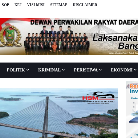
SOP
KEJ
VISI MISI
SITEMAP
DISCLAIMER
POLITIK
KRIMINAL
PERISTIWA
EKONOMI