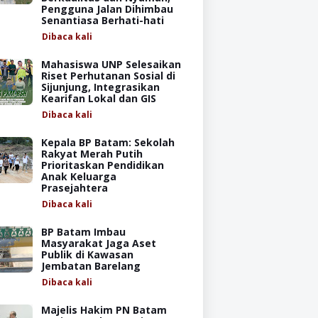
Pengguna Jalan Dihimbau
Senantiasa Berhati-hati
Dibaca
kali
Mahasiswa UNP Selesaikan
Riset Perhutanan Sosial di
Sijunjung, Integrasikan
Kearifan Lokal dan GIS
Dibaca
kali
Kepala BP Batam: Sekolah
Rakyat Merah Putih
Prioritaskan Pendidikan
Anak Keluarga
Prasejahtera
Dibaca
kali
BP Batam Imbau
Masyarakat Jaga Aset
Publik di Kawasan
Jembatan Barelang
Dibaca
kali
Majelis Hakim PN Batam