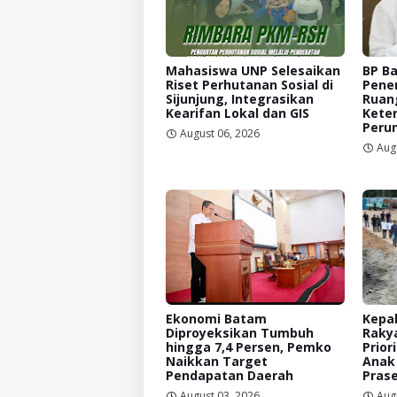
Mahasiswa UNP Selesaikan
BP B
Riset Perhutanan Sosial di
Pene
Sijunjung, Integrasikan
Ruan
Kearifan Lokal dan GIS
Kete
Peru
August 06, 2026
Aug
Ekonomi Batam
Kepal
Diproyeksikan Tumbuh
Raky
hingga 7,4 Persen, Pemko
Prior
Naikkan Target
Anak
Pendapatan Daerah
Prase
August 03, 2026
Aug