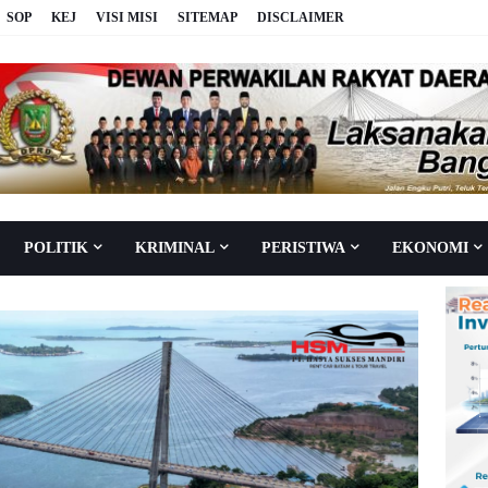
SOP
KEJ
VISI MISI
SITEMAP
DISCLAIMER
POLITIK
KRIMINAL
PERISTIWA
EKONOMI