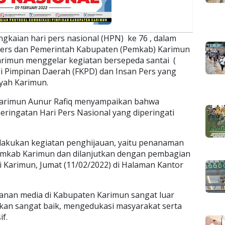
gkaian hari pers nasional (HPN) ke 76 , dalam
Pers dan Pemerintah Kabupaten (Pemkab) Karimun
Karimun menggelar kegiatan bersepeda santai (
i Pimpinan Daerah (FKPD) dan Insan Pers yang
ayah Karimun.
 Karimun Aunur Rafiq menyampaikan bahwa
peringatan Hari Pers Nasional yang diperingati
 melakukan kegiatan penghijauan, yaitu penanaman
emkab Karimun dan dilanjutkan dengan pembagian
i Karimun, Jumat (11/02/2022) di Halaman Kantor
anan media di Kabupaten Karimun sangat luar
erikan sangat baik, mengedukasi masyarakat serta
f.