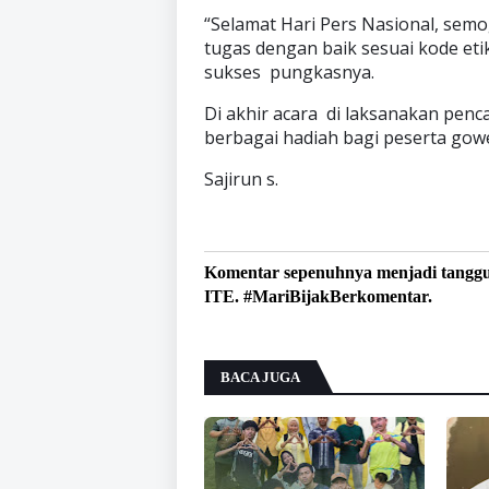
“Selamat Hari Pers Nasional, sem
tugas dengan baik sesuai kode etik
sukses pungkasnya.
Di akhir acara di laksanakan pen
berbagai hadiah bagi peserta gow
Sajirun s.
Komentar sepenuhnya menjadi tangg
ITE. #MariBijakBerkomentar.
BACA JUGA