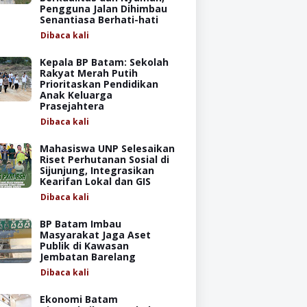
Pengguna Jalan Dihimbau
Senantiasa Berhati-hati
Dibaca
kali
Kepala BP Batam: Sekolah
Rakyat Merah Putih
Prioritaskan Pendidikan
Anak Keluarga
Prasejahtera
Dibaca
kali
Mahasiswa UNP Selesaikan
Riset Perhutanan Sosial di
Sijunjung, Integrasikan
Kearifan Lokal dan GIS
Dibaca
kali
BP Batam Imbau
Masyarakat Jaga Aset
Publik di Kawasan
Jembatan Barelang
Dibaca
kali
Ekonomi Batam