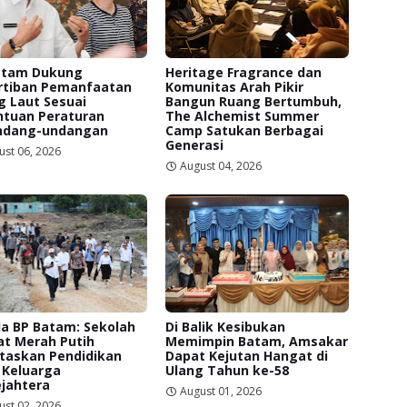
atam Dukung
Heritage Fragrance dan
rtiban Pemanfaatan
Komunitas Arah Pikir
g Laut Sesuai
Bangun Ruang Bertumbuh,
ntuan Peraturan
The Alchemist Summer
ndang-undangan
Camp Satukan Berbagai
Generasi
ust 06, 2026
August 04, 2026
a BP Batam: Sekolah
Di Balik Kesibukan
at Merah Putih
Memimpin Batam, Amsakar
itaskan Pendidikan
Dapat Kejutan Hangat di
 Keluarga
Ulang Tahun ke-58
jahtera
August 01, 2026
ust 02, 2026