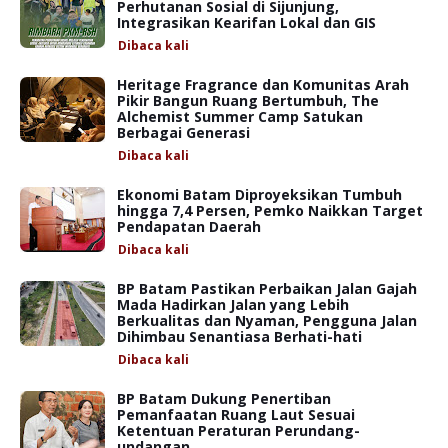
Perhutanan Sosial di Sijunjung,
Integrasikan Kearifan Lokal dan GIS
Dibaca
kali
Heritage Fragrance dan Komunitas Arah
Pikir Bangun Ruang Bertumbuh, The
Alchemist Summer Camp Satukan
Berbagai Generasi
Dibaca
kali
Ekonomi Batam Diproyeksikan Tumbuh
hingga 7,4 Persen, Pemko Naikkan Target
Pendapatan Daerah
Dibaca
kali
BP Batam Pastikan Perbaikan Jalan Gajah
Mada Hadirkan Jalan yang Lebih
Berkualitas dan Nyaman, Pengguna Jalan
Dihimbau Senantiasa Berhati-hati
Dibaca
kali
BP Batam Dukung Penertiban
Pemanfaatan Ruang Laut Sesuai
Ketentuan Peraturan Perundang-
undangan