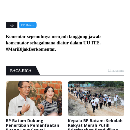
Tags:
BP Batam
Komentar sepenuhnya menjadi tanggung jawab
komentator sebagaimana diatur dalam UU ITE.
#MariBijakBerkomentar.
BACA JUGA
Lihat semua
BP Batam Dukung
Kepala BP Batam: Sekolah
Penertiban Pemanfaatan
Rakyat Merah Putih
Ruang Laut Sesuai
Prioritaskan Pendidikan