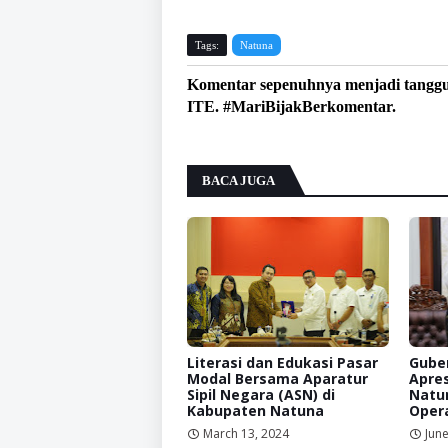
Tags:
Natuna
Komentar sepenuhnya menjadi tangg
ITE. #MariBijakBerkomentar.
BACA JUGA
Literasi dan Edukasi Pasar
Guber
Modal Bersama Aparatur
Apres
Sipil Negara (ASN) di
Natu
Kabupaten Natuna
Opera
March 13, 2024
June