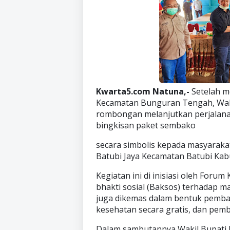
Kwarta5.com Natuna,-
Setelah m
Kecamatan Bunguran Tengah, Waki
rombongan melanjutkan perjalana
bingkisan paket sembako
secara simbolis kepada masyarak
Batubi Jaya Kecamatan Batubi Ka
Kegiatan ini di inisiasi oleh Foru
bhakti sosial (Baksos) terhadap m
juga dikemas dalam bentuk pemba
kesehatan secara gratis, dan pemb
Dalam sambutannya Wakil Bupati 