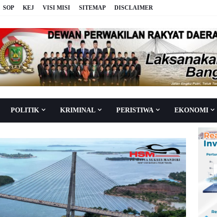
SOP
KEJ
VISI MISI
SITEMAP
DISCLAIMER
POLITIK
KRIMINAL
PERISTIWA
EKONOMI