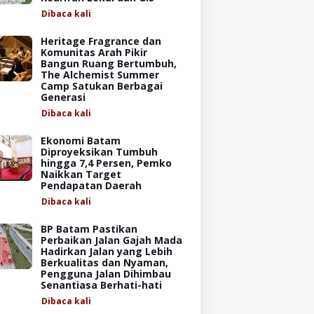
Dibaca
kali
Heritage Fragrance dan
Komunitas Arah Pikir
Bangun Ruang Bertumbuh,
The Alchemist Summer
Camp Satukan Berbagai
Generasi
Dibaca
kali
Ekonomi Batam
Diproyeksikan Tumbuh
hingga 7,4 Persen, Pemko
Naikkan Target
Pendapatan Daerah
Dibaca
kali
BP Batam Pastikan
Perbaikan Jalan Gajah Mada
Hadirkan Jalan yang Lebih
Berkualitas dan Nyaman,
Pengguna Jalan Dihimbau
Senantiasa Berhati-hati
Dibaca
kali