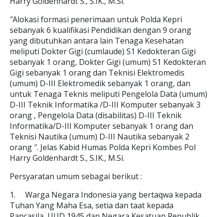
Harry Goldenhardt S., S.IK., M.Si.
″Alokasi formasi penerimaan untuk Polda Kepri
sebanyak 6 kualifikasi Pendidikan dengan 9 orang
yang dibutuhkan antara lain Tenaga Kesehatan
meliputi Dokter Gigi (cumlaude) S1 Kedokteran Gigi
sebanyak 1 orang, Dokter Gigi (umum) S1 Kedokteran
Gigi sebanyak 1 orang dan Teknisi Elektromedis
(umum) D-III Elektromedik sebanyak 1 orang, dan
untuk Tenaga Teknis meliputi Pengelola Data (umum)
D-III Teknik Informatika /D-III Komputer sebanyak 3
orang , Pengelola Data (disabilitas) D-III Teknik
Informatika/D-III Komputer sebanyak 1 orang dan
Teknisi Nautika (umum) D-III Nautika sebanyak 2
orang ″. Jelas Kabid Humas Polda Kepri Kombes Pol
Harry Goldenhardt S., S.IK., M.Si.
Persyaratan umum sebagai berikut :
1.
Warga Negara Indonesia yang bertaqwa kepada
Tuhan Yang Maha Esa, setia dan taat kepada
Pancasila, UUD 1945 dan Negara Kesatuan Republik