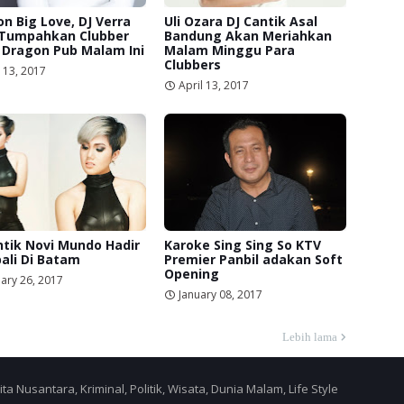
n Big Love, DJ Verra
Uli Ozara DJ Cantik Asal
 Tumpahkan Clubber
Bandung Akan Meriahkan
 Dragon Pub Malam Ini
Malam Minggu Para
Clubbers
 13, 2017
April 13, 2017
ntik Novi Mundo Hadir
Karoke Sing Sing So KTV
ali Di Batam
Premier Panbil adakan Soft
Opening
ary 26, 2017
January 08, 2017
Lebih lama
a Nusantara, Kriminal, Politik, Wisata, Dunia Malam, Life Style