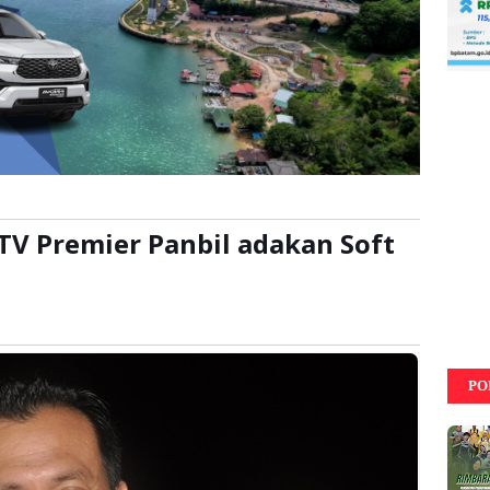
KTV Premier Panbil adakan Soft
a:
kali
PO