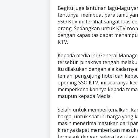
Begitu juga lantunan lagu-lagu y
tentunya membuat para tamu yang 
SSO KTV ini terlihat sangat luas
orang. Sedangkan untuk KTV room
dengan kapasitas dapat menampun
KTV.
Kepada media ini, General Manag
tersebut pihaknya tengah melaku
itu dilakukan dengan ala kadarny
teman, pengujung hotel dan kepad
opening SSO KTV, ini acaranya kec
memperkenalkannya kepada teman-
maupun kepada Media.
Selain untuk memperkenalkan, ka
harga, untuk saat ini harga yang ki
masih menerima masukan dari pa
kiranya dapat memberikan masuka
termasuk dengan selera lagu-lagun