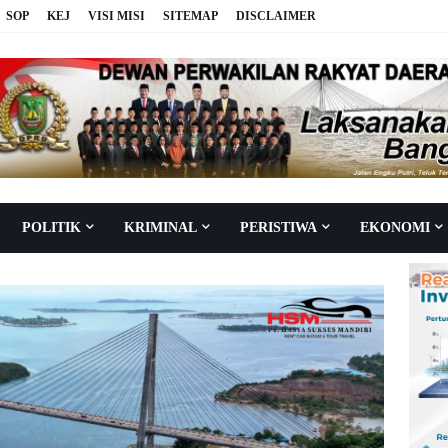
SOP
KEJ
VISI MISI
SITEMAP
DISCLAIMER
POLITIK
KRIMINAL
PERISTIWA
EKONOMI