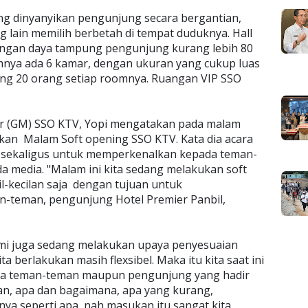
ang dinyanyikan pengunjung secara bergantian,
lain memilih berbetah di tempat duduknya. Hall
 dengan daya tampung pengunjung kurang lebih 80
nya ada 6 kamar, dengan ukuran yang cukup luas
g 20 orang setiap roomnya. Ruangan VIP SSO
er (GM) SSO KTV, Yopi mengatakan pada malam
kan Malam Soft opening SSO KTV. Kata dia acara
a sekaligus untuk memperkenalkan kepada teman-
a media. "Malam ini kita sedang melakukan soft
il-kecilan saja dengan tujuan untuk
teman, pengunjung Hotel Premier Panbil,
mi juga sedang melakukan upaya penyesuaian
ta berlakukan masih flexsibel. Maka itu kita saat ini
ra teman-teman maupun pengunjung yang hadir
n, apa dan bagaimana, apa yang kurang,
ya seperti apa, nah masukan itu sangat kita