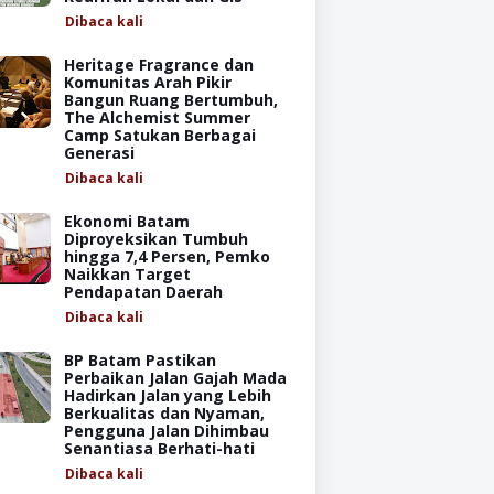
Dibaca
kali
Heritage Fragrance dan
Komunitas Arah Pikir
Bangun Ruang Bertumbuh,
The Alchemist Summer
Camp Satukan Berbagai
Generasi
Dibaca
kali
Ekonomi Batam
Diproyeksikan Tumbuh
hingga 7,4 Persen, Pemko
Naikkan Target
Pendapatan Daerah
Dibaca
kali
BP Batam Pastikan
Perbaikan Jalan Gajah Mada
Hadirkan Jalan yang Lebih
Berkualitas dan Nyaman,
Pengguna Jalan Dihimbau
Senantiasa Berhati-hati
Dibaca
kali