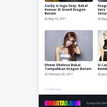
Zacky si lagu Sexy, Bakal
Drago
Konser di Grand Dragon
Vers
Batam
Setia
May 18, 2017
May
Dhewi Dhelova Bakal
Si Ca
Tumpahkan Dragon Batam
Kemb
February 02, 2017
Janu
Lebih baru
Kumpulan Berit