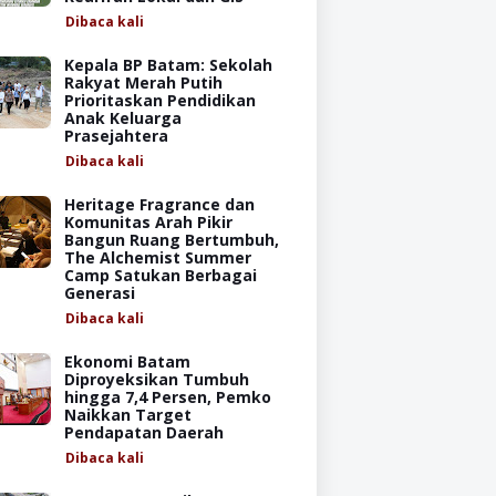
Dibaca
kali
Kepala BP Batam: Sekolah
Rakyat Merah Putih
Prioritaskan Pendidikan
Anak Keluarga
Prasejahtera
Dibaca
kali
Heritage Fragrance dan
Komunitas Arah Pikir
Bangun Ruang Bertumbuh,
The Alchemist Summer
Camp Satukan Berbagai
Generasi
Dibaca
kali
Ekonomi Batam
Diproyeksikan Tumbuh
hingga 7,4 Persen, Pemko
Naikkan Target
Pendapatan Daerah
Dibaca
kali