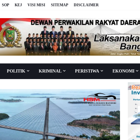
SOP
KEJ
VISI MISI
SITEMAP
DISCLAIMER
POLITIK
KRIMINAL
PERISTIWA
EKONOMI