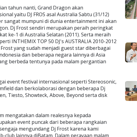
ian tahun nanti, Grand Dragon akan
onal yaitu DJ FROS asal Australia Sabtu (31/12)
ier sangat mumpuni di dunia entertainment ini akan
on. Dj Frost sendiri merupakan peraih peringkat
kat ke-1 di Australia Selatan (2011). Serta meraih
perti INTHEMIX TOP 50 DJ's AUSTRALIA 2010-2012
Frost yang sudah menjadi guest star diberbagai
Indonesia dan beberapa negara lainnya di Asia
ang berbeda tentunya pada malam pergantian
ai event festival internasional seperti Stereosonic,
mfield dan berkolaborasi dengan beberapa Dj
en, Tiesto, Showteck, Above, Beyond serta disk
am mengatakan dalam realesnya kepada
erupakan event puncak dari beberapa rangkaian
 sengaja mengundang Dj Frost karena kami
ub-club lainnya diBatam. Dalam perayaan malam