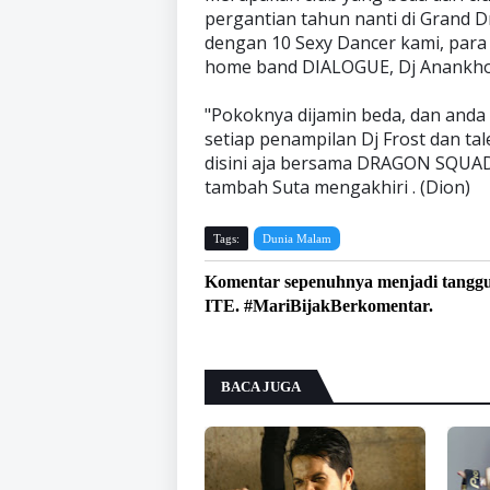
pergantian tahun nanti di Grand D
dengan 10 Sexy Dancer kami, para
home band DIALOGUE, Dj Anankho, 
"Pokoknya dijamin beda, dan anda
setiap penampilan Dj Frost dan ta
disini aja bersama DRAGON SQUAD 
tambah Suta mengakhiri . (Dion)
Tags:
Dunia Malam
Komentar sepenuhnya menjadi tangg
ITE. #MariBijakBerkomentar.
BACA JUGA