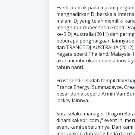
Event puncak pada malam pergant
menghadirkan Dj berskala Internasi
malam. Dj yang telah memiliki kar
menghibur cluber setia Grand Drag
ke-9 Dj Australia (2011) dan pering
beberapa penghargaan lainnya se
dan TRANCE DJ AUSTRALIA (2012). 
negara sperti Thailand, Malaysia, 
akan memberikan nuansa musik y
tahun nanti.
Frost sendiri sudah tampil diberbag
Trance Energy, Summadayze, Crea
besar dunia seperti Armin Van Bur
jockey lainnya.
Suta selaku manager Dragon Bat
dinamikakepri.com ," event ini m
event kami sebelumnya. Dan kami
merupakan club yang beda dari cl